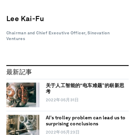
Lee Kai-Fu
Chairman and Chief Executive Officer, Sinovation
Ventures
最新記事
关于人工智能的“电车难题”的崭新思
考
2022年05月31日
AI’s trolley problem can lead us to
surprising conclusions
2022年05月23日