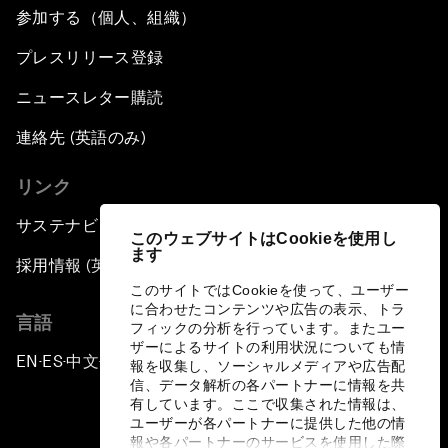
参加する（個人、組織）
プレスリリース登録
ニュースレター購読
連絡先 (英語のみ)
リンク
サステナビリティへの取り組み
このウェブサイトはCookieを使用し
ます
採用情報 (英語のみ)
このサイトではCookieを使って、ユーザー
に合わせたコンテンツや広告の表示、トラ
言語
フィックの分析を行っています。またユー
ザーによるサイトの利用状況についても情
EN
ES
中文
日本語
▪
▪
▪
報を収集し、ソーシャルメディアや広告配
信、データ解析の各パートナーに情報を共
有しています。ここで収集された情報は、
ユーザーが各パートナーに提供した他の情
報や各パートナーのサービスを使用した際