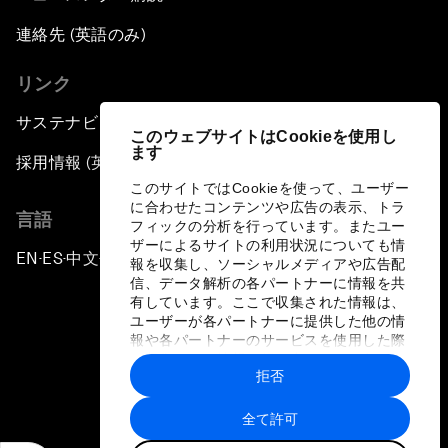
連絡先 (英語のみ)
リンク
サステナビリティへの取り組み
このウェブサイトはCookieを使用し
ます
採用情報 (英語のみ)
このサイトではCookieを使って、ユーザー
に合わせたコンテンツや広告の表示、トラ
言語
フィックの分析を行っています。またユー
ザーによるサイトの利用状況についても情
EN
ES
中文
日本語
▪
▪
▪
報を収集し、ソーシャルメディアや広告配
信、データ解析の各パートナーに情報を共
有しています。ここで収集された情報は、
ユーザーが各パートナーに提供した他の情
報や各パートナーのサービスを使用した際
に収集された情報と組み合わされ、各パー
拒否
トナーによって使用されることがありま
プライバシーポリシーと利用規約
す。
全て許可
サイトマップ