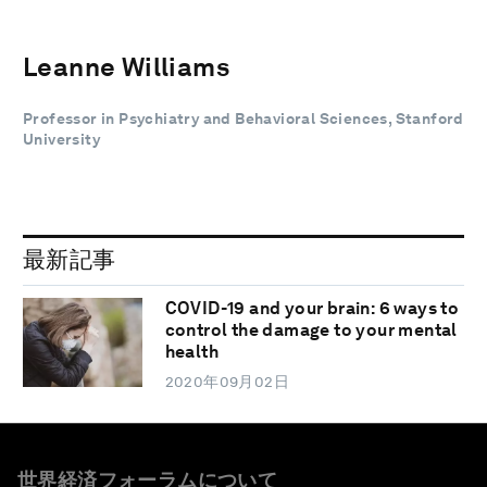
Leanne Williams
Professor in Psychiatry and Behavioral Sciences, Stanford
University
最新記事
COVID-19 and your brain: 6 ways to
control the damage to your mental
health
2020年09月02日
世界経済フォーラムについて