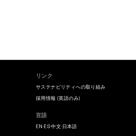
リンク
サステナビリティへの取り組み
採用情報 (英語のみ)
て
言語
EN
ES
中文
日本語
▪
▪
▪