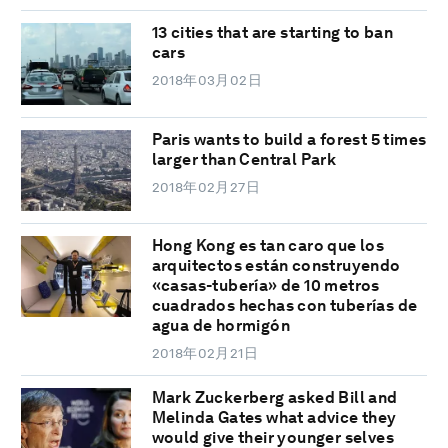
13 cities that are starting to ban
cars
2018年03月02日
Paris wants to build a forest 5 times
larger than Central Park
2018年02月27日
Hong Kong es tan caro que los
arquitectos están construyendo
«casas-tubería» de 10 metros
cuadrados hechas con tuberías de
agua de hormigón
2018年02月21日
Mark Zuckerberg asked Bill and
Melinda Gates what advice they
would give their younger selves