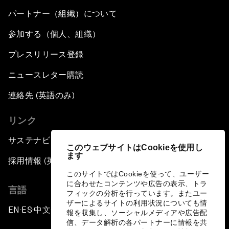
パートナー（組織）について
参加する（個人、組織）
プレスリリース登録
ニュースレター購読
連絡先 (英語のみ)
リンク
サステナビリティへの取り組み
このウェブサイトはCookieを使用し
ます
採用情報 (英語のみ)
このサイトではCookieを使って、ユーザー
に合わせたコンテンツや広告の表示、トラ
言語
フィックの分析を行っています。またユー
ザーによるサイトの利用状況についても情
EN
ES
中文
日本語
▪
▪
▪
報を収集し、ソーシャルメディアや広告配
信、データ解析の各パートナーに情報を共