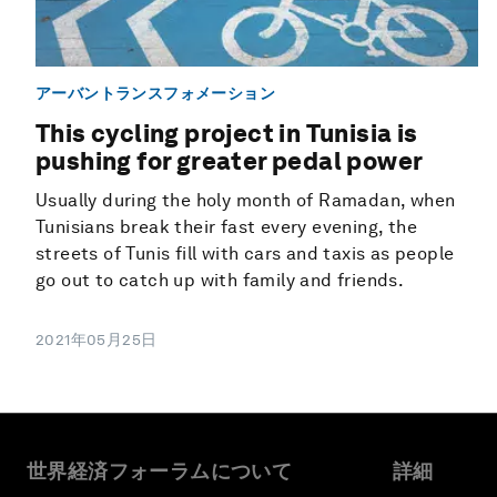
アーバントランスフォメーション
This cycling project in Tunisia is
pushing for greater pedal power
Usually during the holy month of Ramadan, when
Tunisians break their fast every evening, the
streets of Tunis fill with cars and taxis as people
go out to catch up with family and friends.
2021年05月25日
世界経済フォーラムについて
詳細