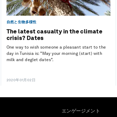
自然と生物多様性
The latest casualty in the climate
crisis? Dates
One way to wish someone a pleasant start to the
day in Tunisia is: "May your morning (start) with
milk and deglet dates".
2020年01月02日
エンゲージメント