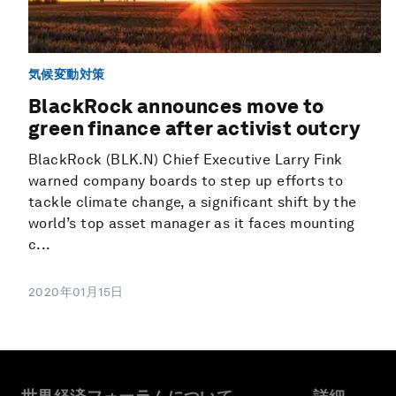
気候変動対策
BlackRock announces move to
green finance after activist outcry
BlackRock (BLK.N) Chief Executive Larry Fink
warned company boards to step up efforts to
tackle climate change, a significant shift by the
world’s top asset manager as it faces mounting
c...
2020年01月15日