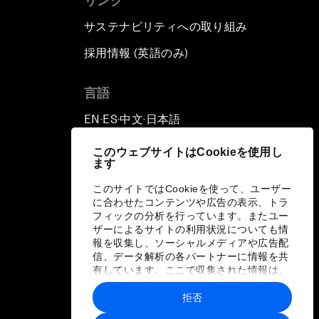
リンク
サステナビリティへの取り組み
採用情報 (英語のみ)
て
言語
EN
ES
中文
日本語
▪
▪
▪
このウェブサイトはCookieを使用し
ます
このサイトではCookieを使って、ユーザー
に合わせたコンテンツや広告の表示、トラ
フィックの分析を行っています。またユー
ザーによるサイトの利用状況についても情
報を収集し、ソーシャルメディアや広告配
信、データ解析の各パートナーに情報を共
有しています。ここで収集された情報は、
ユーザーが各パートナーに提供した他の情
報や各パートナーのサービスを使用した際
拒否
に収集された情報と組み合わされ、各パー