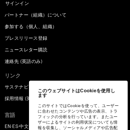
サインイン
パートナー（組織）について
参加する（個人、組織）
プレスリリース登録
ニュースレター購読
連絡先 (英語のみ)
リンク
サステナビリティへの取り組み
このウェブサイトはCookieを使用し
ます
採用情報 (英語のみ)
このサイトではCookieを使って、ユーザー
に合わせたコンテンツや広告の表示、トラ
言語
フィックの分析を行っています。またユー
ザーによるサイトの利用状況についても情
EN
ES
中文
日本語
▪
▪
▪
報を収集し、ソーシャルメディアや広告配