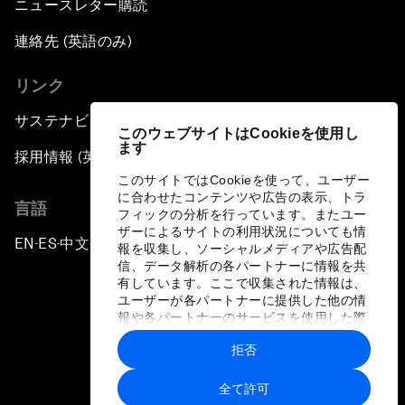
ニュースレター購読
連絡先 (英語のみ)
リンク
サステナビリティへの取り組み
このウェブサイトはCookieを使用し
ます
採用情報 (英語のみ)
このサイトではCookieを使って、ユーザー
に合わせたコンテンツや広告の表示、トラ
言語
フィックの分析を行っています。またユー
ザーによるサイトの利用状況についても情
EN
ES
中文
日本語
▪
▪
▪
報を収集し、ソーシャルメディアや広告配
信、データ解析の各パートナーに情報を共
有しています。ここで収集された情報は、
ユーザーが各パートナーに提供した他の情
報や各パートナーのサービスを使用した際
に収集された情報と組み合わされ、各パー
拒否
トナーによって使用されることがありま
プライバシーポリシーと利用規約
す。
全て許可
サイトマップ