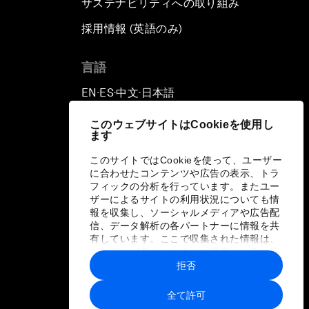
サステナビリティへの取り組み
採用情報 (英語のみ)
て
言語
EN
ES
中文
日本語
▪
▪
▪
このウェブサイトはCookieを使用し
ます
このサイトではCookieを使って、ユーザー
に合わせたコンテンツや広告の表示、トラ
フィックの分析を行っています。またユー
ザーによるサイトの利用状況についても情
報を収集し、ソーシャルメディアや広告配
信、データ解析の各パートナーに情報を共
有しています。ここで収集された情報は、
ユーザーが各パートナーに提供した他の情
報や各パートナーのサービスを使用した際
拒否
に収集された情報と組み合わされ、各パー
トナーによって使用されることがありま
全て許可
す。