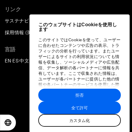
リンク
サステナビリティへの取り組み
このウェブサイトはCookieを使用し
ます
採用情報 (英語のみ)
このサイトではCookieを使って、ユーザー
に合わせたコンテンツや広告の表示、トラ
言語
フィックの分析を行っています。またユー
ザーによるサイトの利用状況についても情
EN
ES
中文
日本語
▪
▪
▪
報を収集し、ソーシャルメディアや広告配
信、データ解析の各パートナーに情報を共
有しています。ここで収集された情報は、
ユーザーが各パートナーに提供した他の情
報や各パートナーのサービスを使用した際
に収集された情報と組み合わされ、各パー
拒否
トナーによって使用されることがありま
プライバシーポリシーと利用規約
す。
全て許可
サイトマップ
カスタム化
©
2026
世界経済フォーラム
EN
ES
中文
日本語