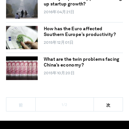
up startup growth?
2016年04月21日
How has the Euro affected
Southern Europe’s productivity?
2015年12月01日
What are the twin problems facing
China’s economy?
2015年10月20日
1/2
前
次