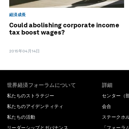
経済成長
Could abolishing corporate income
tax boost wages?
2015年04月14日
世界経済フォーラムについて
詳細
私たちのストラテジー
センター（
私たちのアイデンティティ
会合
私たちの活動
ステークホ
リーダーシップとガバナンス
「フォーラ