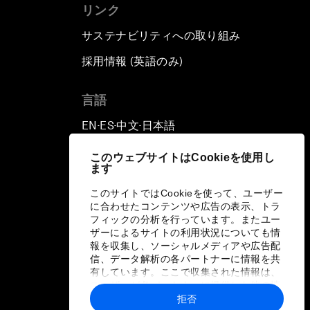
リンク
サステナビリティへの取り組み
採用情報 (英語のみ)
て
言語
EN
ES
中文
日本語
▪
▪
▪
このウェブサイトはCookieを使用し
ます
このサイトではCookieを使って、ユーザー
に合わせたコンテンツや広告の表示、トラ
フィックの分析を行っています。またユー
ザーによるサイトの利用状況についても情
報を収集し、ソーシャルメディアや広告配
信、データ解析の各パートナーに情報を共
有しています。ここで収集された情報は、
ユーザーが各パートナーに提供した他の情
報や各パートナーのサービスを使用した際
拒否