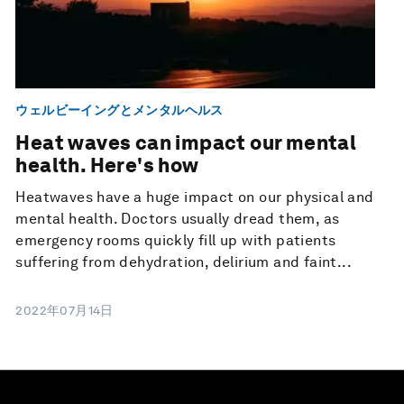
ウェルビーイングとメンタルヘルス
Heat waves can impact our mental
health. Here's how
Heatwaves have a huge impact on our physical and
mental health. Doctors usually dread them, as
emergency rooms quickly fill up with patients
suffering from dehydration, delirium and faint...
2022年07月14日