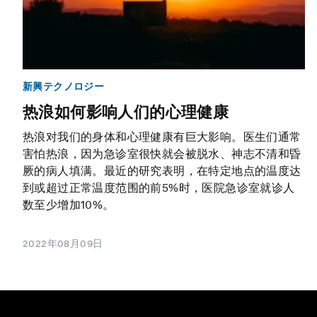
新興テクノロジー
热浪如何影响人们的心理健康
热浪对我们的身体和心理健康有巨大影响。医生们通常
害怕热浪，因为急诊室很快就会被脱水、神志不清和昏
厥的病人填满。最近的研究表明，在特定地点的温度达
到或超过正常温度范围的前5%时，医院急诊室就诊人
数至少增加10%。
2022年08月09日