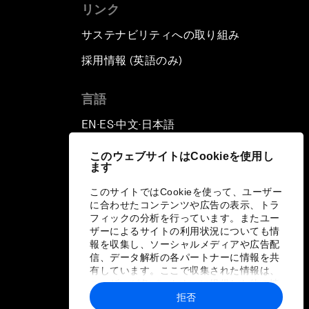
リンク
サステナビリティへの取り組み
採用情報 (英語のみ)
て
言語
EN
ES
中文
日本語
▪
▪
▪
このウェブサイトはCookieを使用し
ます
このサイトではCookieを使って、ユーザー
に合わせたコンテンツや広告の表示、トラ
フィックの分析を行っています。またユー
ザーによるサイトの利用状況についても情
報を収集し、ソーシャルメディアや広告配
信、データ解析の各パートナーに情報を共
有しています。ここで収集された情報は、
ユーザーが各パートナーに提供した他の情
報や各パートナーのサービスを使用した際
拒否