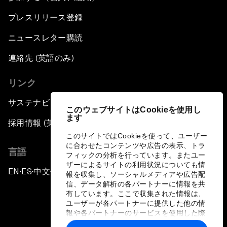
プレスリリース登録
ニュースレター購読
連絡先 (英語のみ)
リンク
サステナビリティへの取り組み
このウェブサイトはCookieを使用し
ます
採用情報 (英語のみ)
このサイトではCookieを使って、ユーザー
に合わせたコンテンツや広告の表示、トラ
言語
フィックの分析を行っています。またユー
ザーによるサイトの利用状況についても情
EN
ES
中文
日本語
▪
▪
▪
報を収集し、ソーシャルメディアや広告配
信、データ解析の各パートナーに情報を共
有しています。ここで収集された情報は、
ユーザーが各パートナーに提供した他の情
報や各パートナーのサービスを使用した際
に収集された情報と組み合わされ、各パー