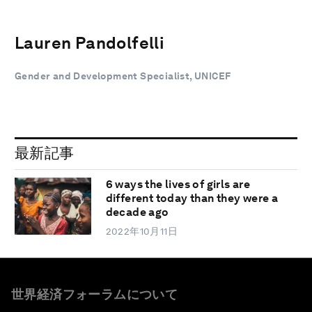
Lauren Pandolfelli
Gender and Development Specialist, UNICEF
最新記事
6 ways the lives of girls are
different today than they were a
decade ago
2022年10月11日
世界経済フォーラムについて