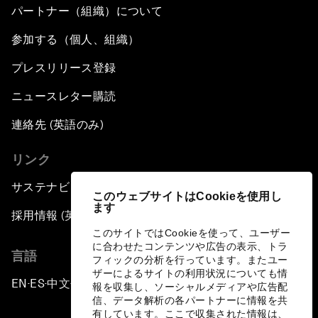
パートナー（組織）について
参加する（個人、組織）
プレスリリース登録
ニュースレター購読
連絡先 (英語のみ)
リンク
サステナビリティへの取り組み
このウェブサイトはCookieを使用し
ます
採用情報 (英語のみ)
このサイトではCookieを使って、ユーザー
に合わせたコンテンツや広告の表示、トラ
言語
フィックの分析を行っています。またユー
ザーによるサイトの利用状況についても情
EN
ES
中文
日本語
▪
▪
▪
報を収集し、ソーシャルメディアや広告配
信、データ解析の各パートナーに情報を共
有しています。ここで収集された情報は、