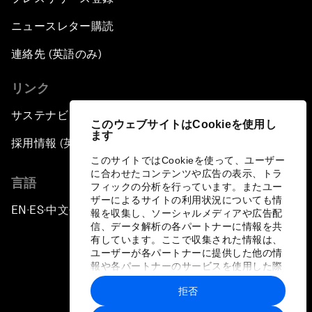
ニュースレター購読
連絡先 (英語のみ)
リンク
サステナビリティへの取り組み
このウェブサイトはCookieを使用し
ます
採用情報 (英語のみ)
このサイトではCookieを使って、ユーザー
に合わせたコンテンツや広告の表示、トラ
言語
フィックの分析を行っています。またユー
ザーによるサイトの利用状況についても情
EN
ES
中文
日本語
▪
▪
▪
報を収集し、ソーシャルメディアや広告配
信、データ解析の各パートナーに情報を共
有しています。ここで収集された情報は、
ユーザーが各パートナーに提供した他の情
報や各パートナーのサービスを使用した際
に収集された情報と組み合わされ、各パー
拒否
トナーによって使用されることがありま
プライバシーポリシーと利用規約
す。