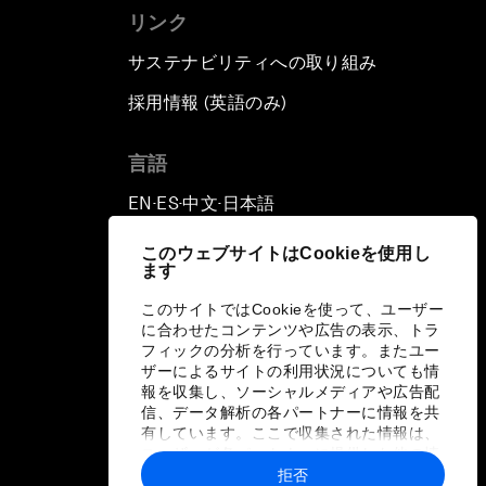
リンク
サステナビリティへの取り組み
採用情報 (英語のみ)
て
言語
EN
ES
中文
日本語
▪
▪
▪
このウェブサイトはCookieを使用し
ます
このサイトではCookieを使って、ユーザー
に合わせたコンテンツや広告の表示、トラ
フィックの分析を行っています。またユー
ザーによるサイトの利用状況についても情
報を収集し、ソーシャルメディアや広告配
信、データ解析の各パートナーに情報を共
有しています。ここで収集された情報は、
ユーザーが各パートナーに提供した他の情
報や各パートナーのサービスを使用した際
拒否