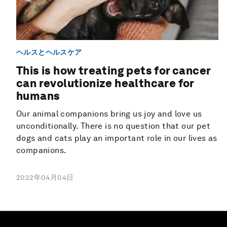
ヘルスとヘルスケア
This is how treating pets for cancer
can revolutionize healthcare for
humans
Our animal companions bring us joy and love us
unconditionally. There is no question that our pet
dogs and cats play an important role in our lives as
companions.
2022年04月04日