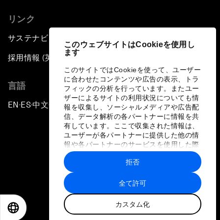
リンク
サステナビリティへの取り組み
このウェブサイトはCookieを使用し
ます
採用情報 (英語のみ)
このサイトではCookieを使って、ユーザー
に合わせたコンテンツや広告の表示、トラ
言語
フィックの分析を行っています。またユー
ザーによるサイトの利用状況についても情
EN
ES
中文
日本語
▪
▪
▪
報を収集し、ソーシャルメディアや広告配
信、データ解析の各パートナーに情報を共
有しています。ここで収集された情報は、
ユーザーが各パートナーに提供した他の情
報や各パートナーのサービスを使用した際
に収集された情報と組み合わされ、各パー
拒否
トナーによって使用されることがありま
プライバシーポリシーと利用規約
す。
全て許可
サイトマップ
カスタム化
©
2026
世界経済フォーラム
EN
ES
中文
日本語