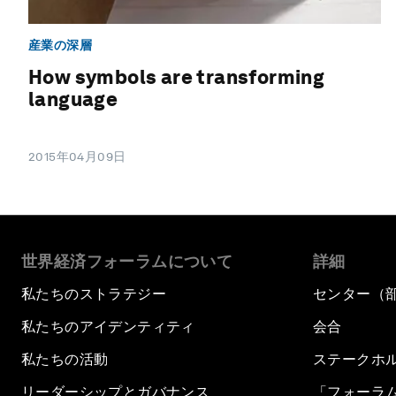
産業の深層
How symbols are transforming
language
2015年04月09日
世界経済フォーラムについて
詳細
私たちのストラテジー
センター（
私たちのアイデンティティ
会合
私たちの活動
ステークホ
リーダーシップとガバナンス
「フォーラ