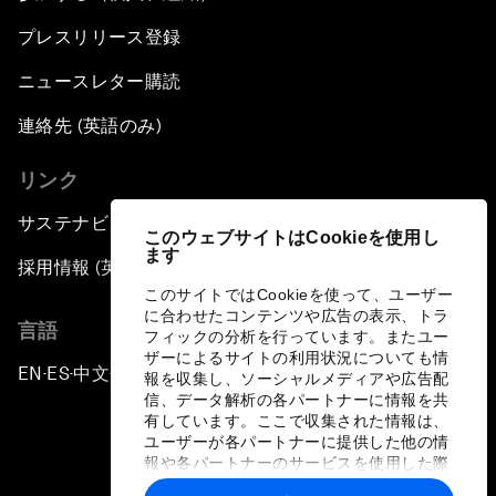
プレスリリース登録
ニュースレター購読
連絡先 (英語のみ)
リンク
サステナビリティへの取り組み
このウェブサイトはCookieを使用し
ます
採用情報 (英語のみ)
このサイトではCookieを使って、ユーザー
に合わせたコンテンツや広告の表示、トラ
言語
フィックの分析を行っています。またユー
ザーによるサイトの利用状況についても情
EN
ES
中文
日本語
▪
▪
▪
報を収集し、ソーシャルメディアや広告配
信、データ解析の各パートナーに情報を共
有しています。ここで収集された情報は、
ユーザーが各パートナーに提供した他の情
報や各パートナーのサービスを使用した際
に収集された情報と組み合わされ、各パー