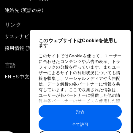
連絡先 (英語のみ)
リンク
サステナビリティへの取り組み
このウェブサイトはCookieを使用し
ます
採用情報 (英語のみ)
このサイトではCookieを使って、ユーザー
に合わせたコンテンツや広告の表示、トラ
言語
フィックの分析を行っています。またユー
ザーによるサイトの利用状況についても情
EN
ES
中文
日本語
▪
▪
▪
報を収集し、ソーシャルメディアや広告配
信、データ解析の各パートナーに情報を共
有しています。ここで収集された情報は、
ユーザーが各パートナーに提供した他の情
報や各パートナーのサービスを使用した際
に収集された情報と組み合わされ、各パー
拒否
トナーによって使用されることがありま
プライバシーポリシーと利用規約
す。
全て許可
サイトマップ