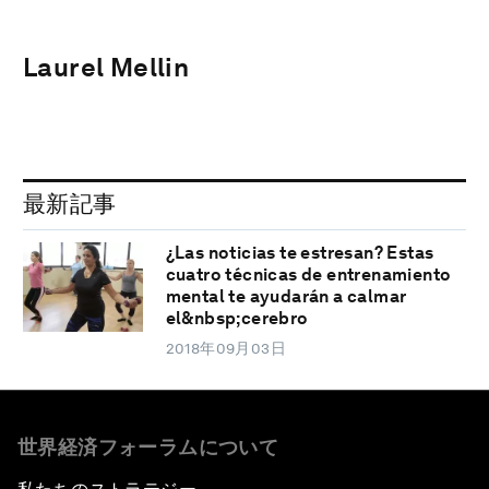
Laurel Mellin
最新記事
¿Las noticias te estresan? Estas
cuatro técnicas de entrenamiento
mental te ayudarán a calmar
el&nbsp;cerebro
2018年09月03日
世界経済フォーラムについて