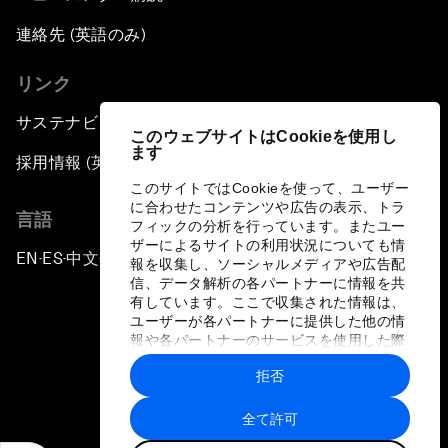
連絡先 (英語のみ)
リンク
サステナビリティへの取り組み
このウェブサイトはCookieを使用し
ます
採用情報 (英語のみ)
このサイトではCookieを使って、ユーザー
に合わせたコンテンツや広告の表示、トラ
言語
フィックの分析を行っています。またユー
ザーによるサイトの利用状況についても情
EN
ES
中文
日本語
▪
▪
▪
報を収集し、ソーシャルメディアや広告配
信、データ解析の各パートナーに情報を共
有しています。ここで収集された情報は、
ユーザーが各パートナーに提供した他の情
報や各パートナーのサービスを使用した際
に収集された情報と組み合わされ、各パー
拒否
トナーによって使用されることがありま
プライバシーポリシーと利用規約
す。
全て許可
サイトマップ