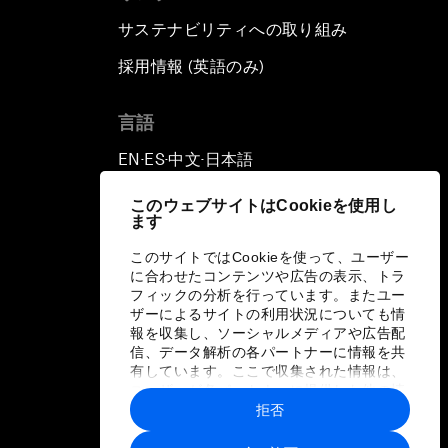
サステナビリティへの取り組み
採用情報 (英語のみ)
て
言語
EN
ES
中文
日本語
▪
▪
▪
このウェブサイトはCookieを使用し
ます
このサイトではCookieを使って、ユーザー
に合わせたコンテンツや広告の表示、トラ
フィックの分析を行っています。またユー
ザーによるサイトの利用状況についても情
報を収集し、ソーシャルメディアや広告配
信、データ解析の各パートナーに情報を共
有しています。ここで収集された情報は、
ユーザーが各パートナーに提供した他の情
報や各パートナーのサービスを使用した際
拒否
に収集された情報と組み合わされ、各パー
トナーによって使用されることがありま