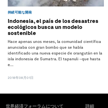
持続可能な開発
Indonesia, el país de los desastres
ecológicos busca un modelo
sostenible
Hace apenas unos meses, la comunidad científica
anunciaba con gran bombo que se había
identificado una nueva especie de orangután en la
isla indonesia de Sumatra. El tapanuli –que hasta
e...
2018年08月01日
世界経済フォーラムについて
詳細