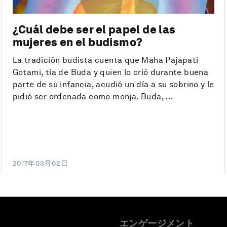
¿Cuál debe ser el papel de las
mujeres en el budismo?
La tradición budista cuenta que Maha Pajapati
Gotami, tía de Buda y quien lo crió durante buena
parte de su infancia, acudió un día a su sobrino y le
pidió ser ordenada como monja. Buda, ...
2017年03月02日
エンゲージメント