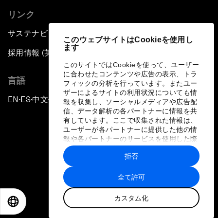
リンク
サステナビリティへの取り組み
このウェブサイトはCookieを使用し
ます
採用情報 (英語のみ)
このサイトではCookieを使って、ユーザー
に合わせたコンテンツや広告の表示、トラ
言語
フィックの分析を行っています。またユー
ザーによるサイトの利用状況についても情
EN
ES
中文
日本語
▪
▪
▪
報を収集し、ソーシャルメディアや広告配
信、データ解析の各パートナーに情報を共
有しています。ここで収集された情報は、
ユーザーが各パートナーに提供した他の情
報や各パートナーのサービスを使用した際
に収集された情報と組み合わされ、各パー
拒否
トナーによって使用されることがありま
プライバシーポリシーと利用規約
す。
全て許可
サイトマップ
カスタム化
©
2026
世界経済フォーラム
EN
ES
中文
日本語