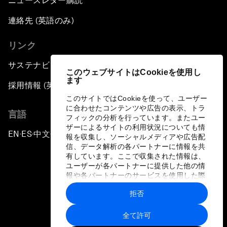
ニュースレター購読
連絡先 (英語のみ)
リンク
サステナビリティへの取り組み
このウェブサイトはCookieを使用し
ます
採用情報 (英語のみ)
このサイトではCookieを使って、ユーザー
に合わせたコンテンツや広告の表示、トラ
言語
フィックの分析を行っています。またユー
ザーによるサイトの利用状況についても情
EN
ES
中文
日本語
▪
▪
▪
報を収集し、ソーシャルメディアや広告配
信、データ解析の各パートナーに情報を共
有しています。ここで収集された情報は、
ユーザーが各パートナーに提供した他の情
報や各パートナーのサービスを使用した際
に収集された情報と組み合わされ、各パー
拒否
トナーによって使用されることがありま
プライバシーポリシーと利用規約
す。
全て許可
サイトマップ