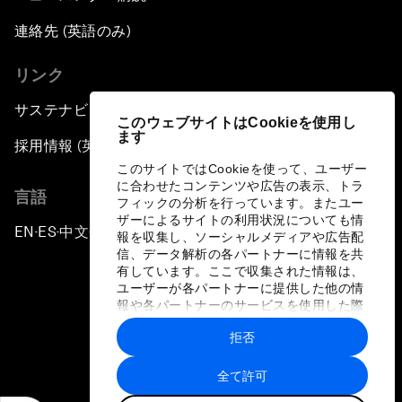
連絡先 (英語のみ)
リンク
サステナビリティへの取り組み
このウェブサイトはCookieを使用し
ます
採用情報 (英語のみ)
このサイトではCookieを使って、ユーザー
に合わせたコンテンツや広告の表示、トラ
言語
フィックの分析を行っています。またユー
ザーによるサイトの利用状況についても情
EN
ES
中文
日本語
▪
▪
▪
報を収集し、ソーシャルメディアや広告配
信、データ解析の各パートナーに情報を共
有しています。ここで収集された情報は、
ユーザーが各パートナーに提供した他の情
報や各パートナーのサービスを使用した際
に収集された情報と組み合わされ、各パー
拒否
トナーによって使用されることがありま
プライバシーポリシーと利用規約
す。
全て許可
サイトマップ