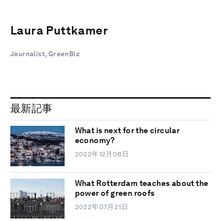
Laura Puttkamer
Journalist, GreenBiz
最新記事
What is next for the circular
economy?
2022年12月08日
What Rotterdam teaches about the
power of green roofs
2022年07月21日