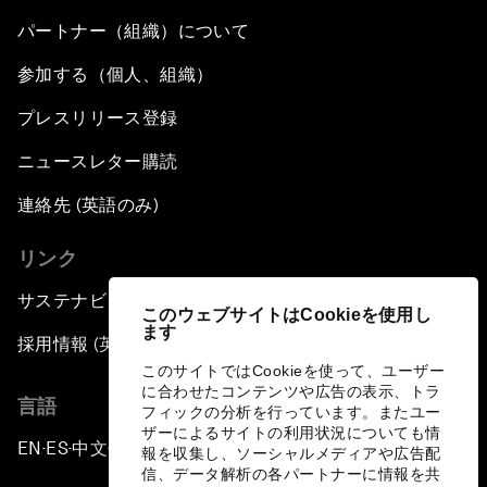
パートナー（組織）について
参加する（個人、組織）
プレスリリース登録
ニュースレター購読
連絡先 (英語のみ)
リンク
サステナビリティへの取り組み
このウェブサイトはCookieを使用し
ます
採用情報 (英語のみ)
このサイトではCookieを使って、ユーザー
に合わせたコンテンツや広告の表示、トラ
言語
フィックの分析を行っています。またユー
ザーによるサイトの利用状況についても情
EN
ES
中文
日本語
▪
▪
▪
報を収集し、ソーシャルメディアや広告配
信、データ解析の各パートナーに情報を共