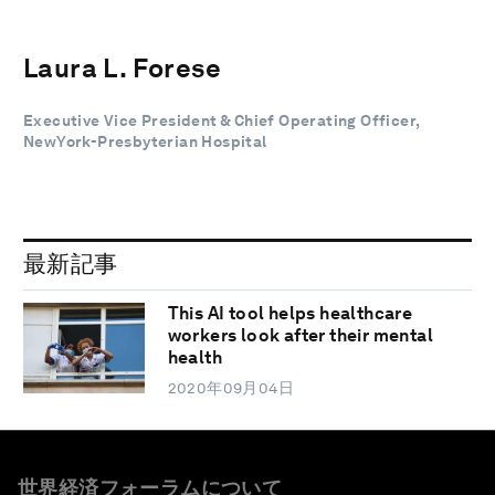
Laura L. Forese
Executive Vice President & Chief Operating Officer,
NewYork-Presbyterian Hospital
最新記事
This AI tool helps healthcare
workers look after their mental
health
2020年09月04日
世界経済フォーラムについて