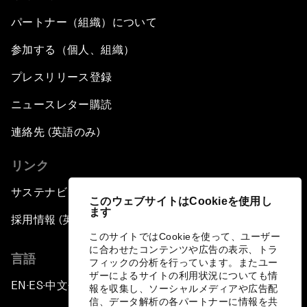
パートナー（組織）について
参加する（個人、組織）
プレスリリース登録
ニュースレター購読
連絡先 (英語のみ)
リンク
サステナビリティへの取り組み
このウェブサイトはCookieを使用し
ます
採用情報 (英語のみ)
このサイトではCookieを使って、ユーザー
に合わせたコンテンツや広告の表示、トラ
言語
フィックの分析を行っています。またユー
ザーによるサイトの利用状況についても情
EN
ES
中文
日本語
▪
▪
▪
報を収集し、ソーシャルメディアや広告配
信、データ解析の各パートナーに情報を共