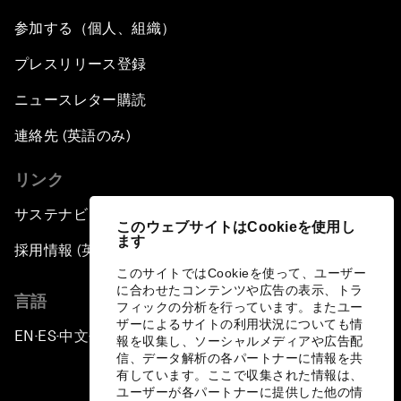
参加する（個人、組織）
プレスリリース登録
ニュースレター購読
連絡先 (英語のみ)
リンク
サステナビリティへの取り組み
このウェブサイトはCookieを使用し
ます
採用情報 (英語のみ)
このサイトではCookieを使って、ユーザー
に合わせたコンテンツや広告の表示、トラ
言語
フィックの分析を行っています。またユー
ザーによるサイトの利用状況についても情
EN
ES
中文
日本語
▪
▪
▪
報を収集し、ソーシャルメディアや広告配
信、データ解析の各パートナーに情報を共
有しています。ここで収集された情報は、
ユーザーが各パートナーに提供した他の情