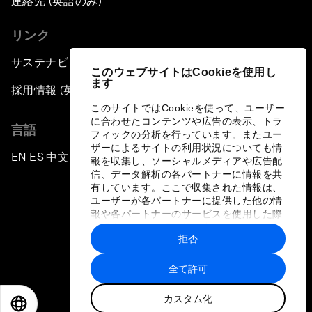
連絡先 (英語のみ)
リンク
サステナビリティへの取り組み
このウェブサイトはCookieを使用し
ます
採用情報 (英語のみ)
このサイトではCookieを使って、ユーザー
に合わせたコンテンツや広告の表示、トラ
言語
フィックの分析を行っています。またユー
ザーによるサイトの利用状況についても情
EN
ES
中文
日本語
▪
▪
▪
報を収集し、ソーシャルメディアや広告配
信、データ解析の各パートナーに情報を共
有しています。ここで収集された情報は、
ユーザーが各パートナーに提供した他の情
報や各パートナーのサービスを使用した際
に収集された情報と組み合わされ、各パー
拒否
トナーによって使用されることがありま
プライバシーポリシーと利用規約
す。
全て許可
サイトマップ
カスタム化
©
2026
世界経済フォーラム
EN
ES
中文
日本語