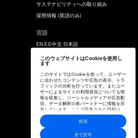
サステナビリティへの取り組み
採用情報 (英語のみ)
て
言語
EN
ES
中文
日本語
▪
▪
▪
このウェブサイトはCookieを使用し
ます
このサイトではCookieを使って、ユーザー
に合わせたコンテンツや広告の表示、トラ
フィックの分析を行っています。またユー
ザーによるサイトの利用状況についても情
報を収集し、ソーシャルメディアや広告配
信、データ解析の各パートナーに情報を共
有しています。ここで収集された情報は、
ユーザーが各パートナーに提供した他の情
報や各パートナーのサービスを使用した際
拒否
に収集された情報と組み合わされ、各パー
トナーによって使用されることがありま
全て許可