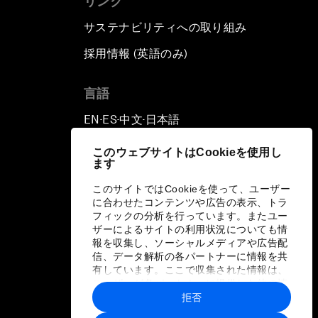
リンク
サステナビリティへの取り組み
採用情報 (英語のみ)
て
言語
EN
ES
中文
日本語
▪
▪
▪
このウェブサイトはCookieを使用し
ます
このサイトではCookieを使って、ユーザー
に合わせたコンテンツや広告の表示、トラ
フィックの分析を行っています。またユー
ザーによるサイトの利用状況についても情
報を収集し、ソーシャルメディアや広告配
信、データ解析の各パートナーに情報を共
有しています。ここで収集された情報は、
ユーザーが各パートナーに提供した他の情
報や各パートナーのサービスを使用した際
拒否
に収集された情報と組み合わされ、各パー