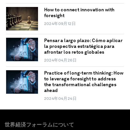
How to connect innovation with
foresight
2024年09月12日
Pensar a largo plazo: Cómo aplicar
la prospectiva estratégica para
afrontar los retos globales
2024年04月26日
Practice of long-term thinking: How
to leverage foresight to address
the transformational challenges
ahead
2024年04月24日
世界経済フォーラムについて