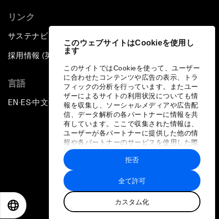
リンク
サステナビリティへの取り組み
このウェブサイトはCookieを使用し
ます
採用情報 (英語のみ)
このサイトではCookieを使って、ユーザー
に合わせたコンテンツや広告の表示、トラ
言語
フィックの分析を行っています。またユー
ザーによるサイトの利用状況についても情
EN
ES
中文
日本語
▪
▪
▪
報を収集し、ソーシャルメディアや広告配
信、データ解析の各パートナーに情報を共
有しています。ここで収集された情報は、
ユーザーが各パートナーに提供した他の情
報や各パートナーのサービスを使用した際
に収集された情報と組み合わされ、各パー
拒否
トナーによって使用されることがありま
プライバシーポリシーと利用規約
す。
全て許可
サイトマップ
カスタム化
©
2026
世界経済フォーラム
EN
ES
中文
日本語