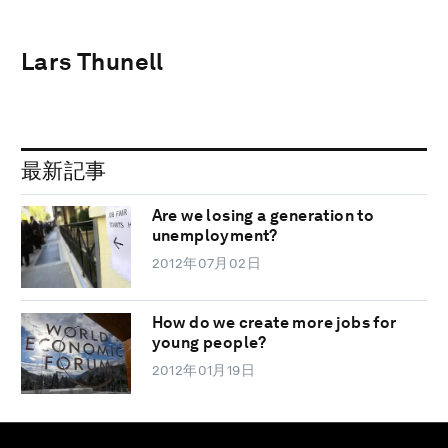
Lars Thunell
最新記事
Are we losing a generation to
unemployment?
2012年07月02日
How do we create more jobs for
young people?
2012年01月19日