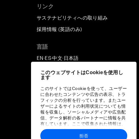
リンク
サステナビリティへの取り組み
採用情報 (英語のみ)
て
言語
EN
ES
中文
日本語
▪
▪
▪
このウェブサイトはCookieを使用し
ます
このサイトではCookieを使って、ユーザー
に合わせたコンテンツや広告の表示、トラ
フィックの分析を行っています。またユー
ザーによるサイトの利用状況についても情
報を収集し、ソーシャルメディアや広告配
信、データ解析の各パートナーに情報を共
有しています。ここで収集された情報は、
ユーザーが各パートナーに提供した他の情
報や各パートナーのサービスを使用した際
拒否