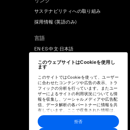
リンク
サステナビリティへの取り組み
採用情報 (英語のみ)
て
言語
EN
ES
中文
日本語
▪
▪
▪
このウェブサイトはCookieを使用し
ます
このサイトではCookieを使って、ユーザー
に合わせたコンテンツや広告の表示、トラ
フィックの分析を行っています。またユー
ザーによるサイトの利用状況についても情
報を収集し、ソーシャルメディアや広告配
信、データ解析の各パートナーに情報を共
有しています。ここで収集された情報は、
ユーザーが各パートナーに提供した他の情
報や各パートナーのサービスを使用した際
拒否
に収集された情報と組み合わされ、各パー