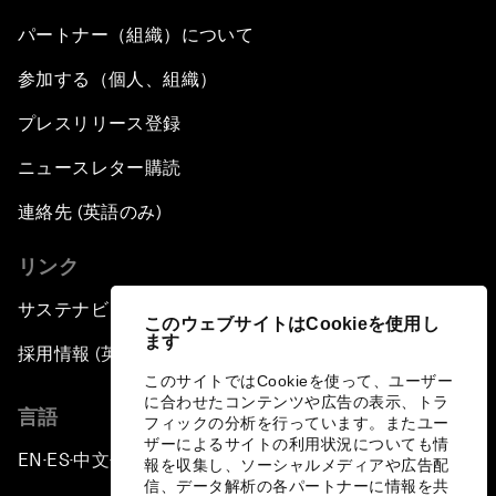
パートナー（組織）について
参加する（個人、組織）
プレスリリース登録
ニュースレター購読
連絡先 (英語のみ)
リンク
サステナビリティへの取り組み
このウェブサイトはCookieを使用し
ます
採用情報 (英語のみ)
このサイトではCookieを使って、ユーザー
に合わせたコンテンツや広告の表示、トラ
言語
フィックの分析を行っています。またユー
ザーによるサイトの利用状況についても情
EN
ES
中文
日本語
▪
▪
▪
報を収集し、ソーシャルメディアや広告配
信、データ解析の各パートナーに情報を共