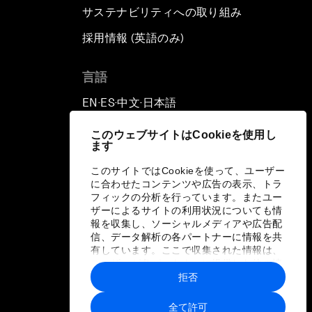
サステナビリティへの取り組み
採用情報 (英語のみ)
て
言語
EN
ES
中文
日本語
▪
▪
▪
このウェブサイトはCookieを使用し
ます
このサイトではCookieを使って、ユーザー
に合わせたコンテンツや広告の表示、トラ
フィックの分析を行っています。またユー
ザーによるサイトの利用状況についても情
報を収集し、ソーシャルメディアや広告配
信、データ解析の各パートナーに情報を共
有しています。ここで収集された情報は、
ユーザーが各パートナーに提供した他の情
報や各パートナーのサービスを使用した際
拒否
に収集された情報と組み合わされ、各パー
トナーによって使用されることがありま
全て許可