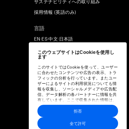
サステナビリティへの取り組み
採用情報 (英語のみ)
て
言語
EN
ES
中文
日本語
▪
▪
▪
このウェブサイトはCookieを使用し
ます
このサイトではCookieを使って、ユーザー
に合わせたコンテンツや広告の表示、トラ
フィックの分析を行っています。またユー
ザーによるサイトの利用状況についても情
報を収集し、ソーシャルメディアや広告配
信、データ解析の各パートナーに情報を共
有しています。ここで収集された情報は、
ユーザーが各パートナーに提供した他の情
報や各パートナーのサービスを使用した際
拒否
に収集された情報と組み合わされ、各パー
トナーによって使用されることがありま
全て許可
す。