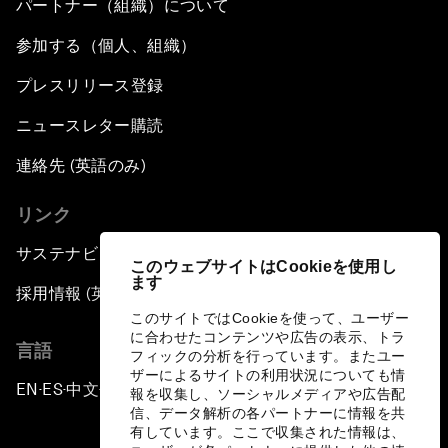
パートナー（組織）について
参加する（個人、組織）
プレスリリース登録
ニュースレター購読
連絡先 (英語のみ)
リンク
サステナビリティへの取り組み
このウェブサイトはCookieを使用し
ます
採用情報 (英語のみ)
このサイトではCookieを使って、ユーザー
に合わせたコンテンツや広告の表示、トラ
言語
フィックの分析を行っています。またユー
ザーによるサイトの利用状況についても情
EN
ES
中文
日本語
▪
▪
▪
報を収集し、ソーシャルメディアや広告配
信、データ解析の各パートナーに情報を共
有しています。ここで収集された情報は、