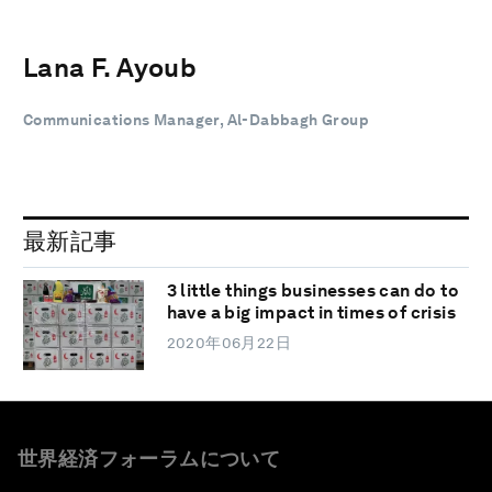
Lana F. Ayoub
Communications Manager, Al-Dabbagh Group
最新記事
3 little things businesses can do to
have a big impact in times of crisis
2020年06月22日
世界経済フォーラムについて