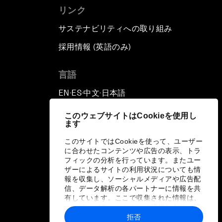
リンク
サステナビリティへの取り組み
採用情報 (英語のみ)
て
言語
EN
ES
中文
日本語
▪
▪
▪
このウェブサイトはCookieを使用し
ます
このサイトではCookieを使って、ユーザー
に合わせたコンテンツや広告の表示、トラ
フィックの分析を行っています。またユー
ザーによるサイトの利用状況についても情
報を収集し、ソーシャルメディアや広告配
信、データ解析の各パートナーに情報を共
有しています。ここで収集された情報は、
ユーザーが各パートナーに提供した他の情
報や各パートナーのサービスを使用した際
拒否