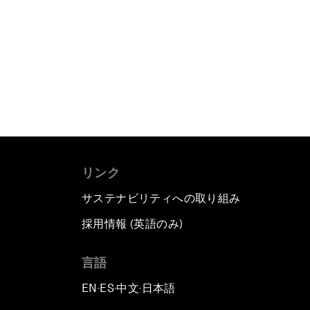
リンク
サステナビリティへの取り組み
採用情報 (英語のみ)
て
言語
EN
ES
中文
日本語
▪
▪
▪