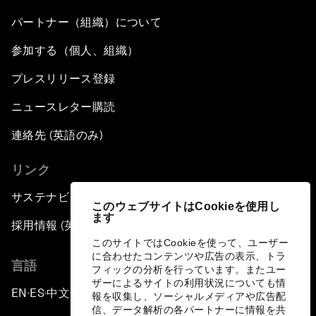
パートナー（組織）について
参加する（個人、組織）
プレスリリース登録
ニュースレター購読
連絡先 (英語のみ)
リンク
サステナビリティへの取り組み
このウェブサイトはCookieを使用し
ます
採用情報 (英語のみ)
このサイトではCookieを使って、ユーザー
に合わせたコンテンツや広告の表示、トラ
言語
フィックの分析を行っています。またユー
ザーによるサイトの利用状況についても情
EN
ES
中文
日本語
▪
▪
▪
報を収集し、ソーシャルメディアや広告配
信、データ解析の各パートナーに情報を共