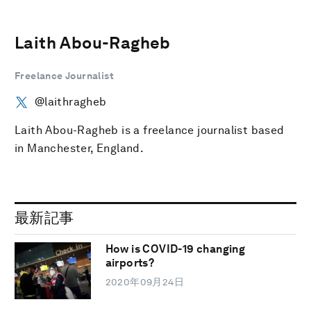
Laith Abou-Ragheb
Freelance Journalist
@laithragheb
Laith Abou-Ragheb is a freelance journalist based
in Manchester, England.
最新記事
How is COVID-19 changing
airports?
2020年09月24日