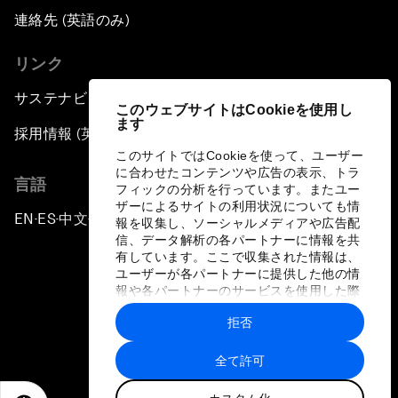
連絡先 (英語のみ)
リンク
サステナビリティへの取り組み
このウェブサイトはCookieを使用し
ます
採用情報 (英語のみ)
このサイトではCookieを使って、ユーザー
に合わせたコンテンツや広告の表示、トラ
言語
フィックの分析を行っています。またユー
ザーによるサイトの利用状況についても情
EN
ES
中文
日本語
▪
▪
▪
報を収集し、ソーシャルメディアや広告配
信、データ解析の各パートナーに情報を共
有しています。ここで収集された情報は、
ユーザーが各パートナーに提供した他の情
報や各パートナーのサービスを使用した際
に収集された情報と組み合わされ、各パー
拒否
トナーによって使用されることがありま
プライバシーポリシーと利用規約
す。
全て許可
サイトマップ